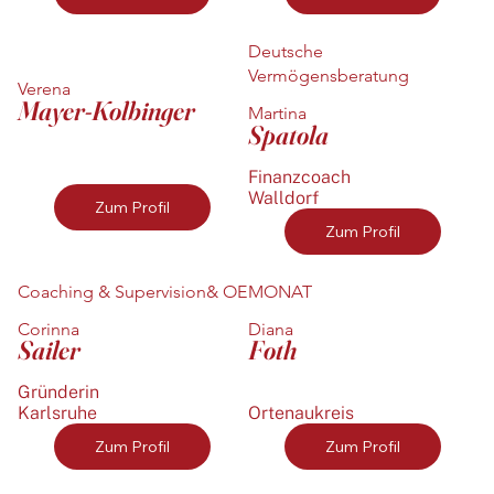
Deutsche
Vermögensberatung
Verena
Mayer-Kolbinger
Martina
Spatola
Finanzcoach
Walldorf
Zum Profil
Zum Profil
Coaching & Supervision& OE
MONAT
Corinna
Diana
Sailer
Foth
Gründerin
Karlsruhe
Ortenaukreis
Zum Profil
Zum Profil