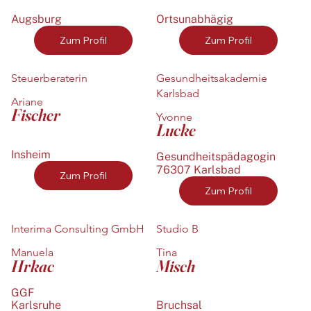
Augsburg
Ortsunabhägig
Zum Profil
Zum Profil
Steuerberaterin
Gesundheitsakademie
Karlsbad
Ariane
Fischer
Yvonne
Lucke
Insheim
Gesundheitspädagogin
76307 Karlsbad
Zum Profil
Zum Profil
Interima Consulting GmbH
Studio B
Manuela
Tina
Hrkac
Misch
GGF
Karlsruhe
Bruchsal