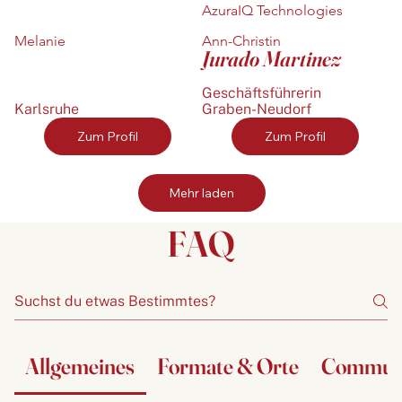
AzuraIQ Technologies
Melanie
Ann-Christin
Jurado Martinez
Geschäftsführerin
Karlsruhe
Graben-Neudorf
Zum Profil
Zum Profil
Mehr laden
FAQ
Allgemeines
Formate & Orte
Communit