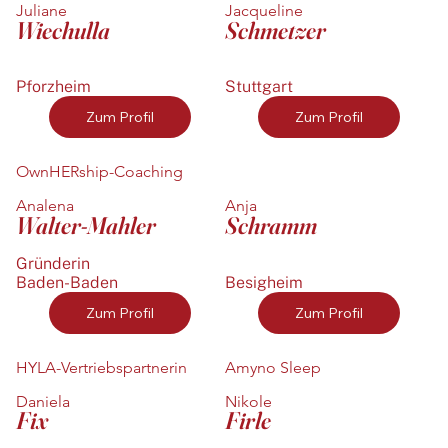
Juliane
Jacqueline
Wiechulla
Schmetzer
Pforzheim
Stuttgart
Zum Profil
Zum Profil
OwnHERship-Coaching
Analena
Anja
Walter-Mahler
Schramm
Gründerin
Baden-Baden
Besigheim
Zum Profil
Zum Profil
HYLA-Vertriebspartnerin
Amyno Sleep
Daniela
Nikole
Fix
Firle