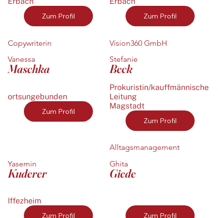
Erbach
Erbach
Zum Profil
Zum Profil
Copywriterin
Vision360 GmbH
Vanessa
Stefanie
Maschka
Beck
Prokuristin/kauffmännische
ortsungebunden
Leitung
Magstadt
Zum Profil
Zum Profil
Alltagsmanagement
Yasemin
Ghita
Kuderer
Giede
Iffezheim
Zum Profil
Zum Profil