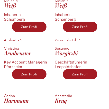
Melanie
Melanie
Weiß
Weiß
Inhaberin
Inhaberin
Schömberg
Schömberg
Zum Profil
Zum Profil
Alphartis SE
Worgitzki GbR
Christina
Susanne
Armbruster
Worgitzki
Key Account Managerin
Geschäftsführerin
Pforzheim
Leopoldshafen
Zum Profil
Zum Profil
Carina
Anastasiia
Hartmann
Krug