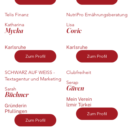
Telis Finanz
NutriPro Ernährungsberatung
Katharina
Lisa
Mycka
Covic
Karlsruhe
Karlsruhe
Zum Profil
Zum Profil
SCHWARZ AUF WEISS -
Clubfreiheit
Textagentur und Marketing
Serap
Güven
Sarah
Büchner
Mein Verein
İzmir Türkei
Gründerin
Pfullingen
Zum Profil
Zum Profil