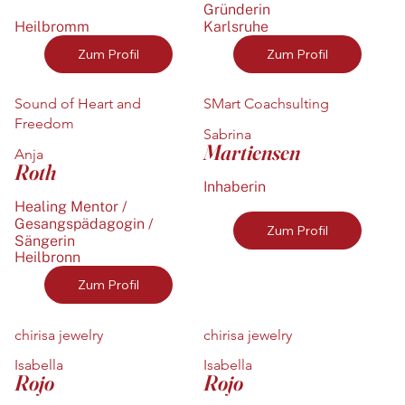
Gründerin
Heilbromm
Karlsruhe
Zum Profil
Zum Profil
Sound of Heart and
SMart Coachsulting
Freedom
Sabrina
Martiensen
Anja
Roth
Inhaberin
Healing Mentor /
Gesangspädagogin /
Zum Profil
Sängerin
Heilbronn
Zum Profil
chirisa jewelry
chirisa jewelry
Isabella
Isabella
Rojo
Rojo