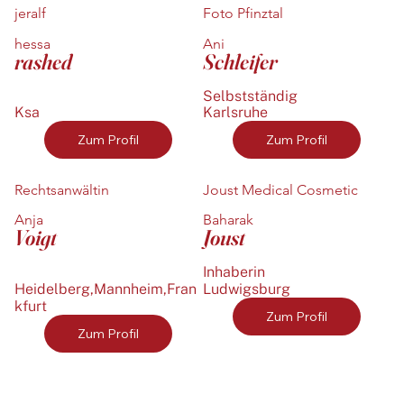
jeralf
Foto Pfinztal
hessa
Ani
rashed
Schleifer
Selbstständig
Ksa
Karlsruhe
Zum Profil
Zum Profil
Rechtsanwältin
Joust Medical Cosmetic
Anja
Baharak
Voigt
Joust
Inhaberin
Heidelberg,Mannheim,Fran
Ludwigsburg
kfurt
Zum Profil
Zum Profil