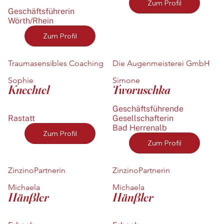
Zum Profil
Geschäftsführerin
Wörth/Rhein
Zum Profil
Traumasensibles Coaching
Die Augenmeisterei GmbH
Sophie
Simone
Knechtel
Tworuschka
Geschäftsführende
Rastatt
Gesellschafterin
Bad Herrenalb
Zum Profil
Zum Profil
ZinzinoPartnerin
ZinzinoPartnerin
Michaela
Michaela
Hänßler
Hänßler