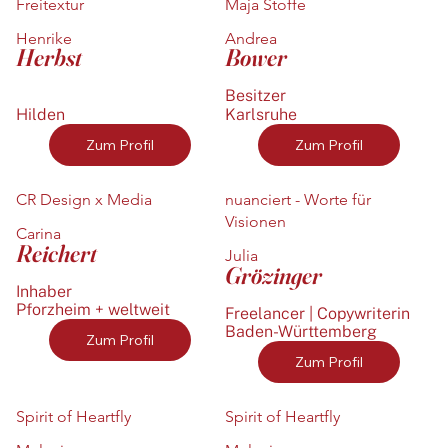
Freitextur
Maja Stoffe
Henrike
Andrea
Herbst
Bower
Besitzer
Hilden
Karlsruhe
Zum Profil
Zum Profil
CR Design x Media
nuanciert - Worte für
Visionen
Carina
Reichert
Julia
Grözinger
Inhaber
Pforzheim + weltweit
Freelancer | Copywriterin
Baden-Württemberg
Zum Profil
Zum Profil
Spirit of Heartfly
Spirit of Heartfly