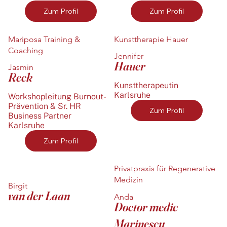
Zum Profil
Zum Profil
Mariposa Training &
Kunsttherapie Hauer
Coaching
Jennifer
Hauer
Jasmin
Reck
Kunsttherapeutin
Karlsruhe
Workshopleitung Burnout-
Prävention & Sr. HR
Zum Profil
Business Partner
Karlsruhe
Zum Profil
Privatpraxis für Regenerative
Medizin
Birgit
van der Laan
Anda
Doctor medic
Marinescu