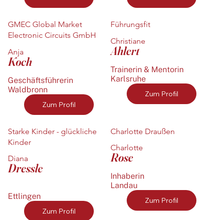
GMEC Global Market
Führungsfit
Electronic Circuits GmbH
Christiane
Ahlert
Anja
Koch
Trainerin & Mentorin
Karlsruhe
Geschäftsführerin
Waldbronn
Zum Profil
Zum Profil
Starke Kinder - glückliche
Charlotte Draußen
Kinder
Charlotte
Rose
Diana
Dressle
Inhaberin
Landau
Ettlingen
Zum Profil
Zum Profil