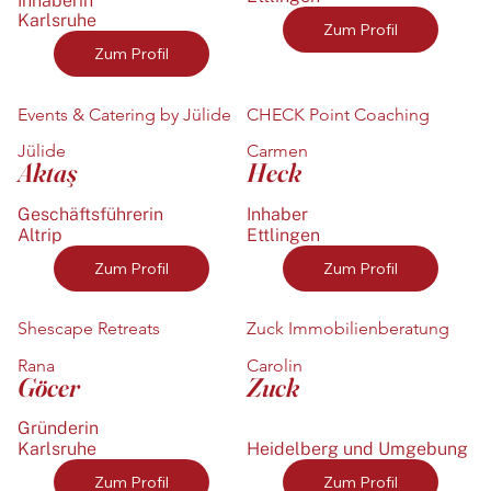
Inhaberin
Karlsruhe
Zum Profil
Zum Profil
Events & Catering by Jülide
CHECK Point Coaching
Jülide
Carmen
Aktaş
Heck
Geschäftsführerin
Inhaber
Altrip
Ettlingen
Zum Profil
Zum Profil
Shescape Retreats
Zuck Immobilienberatung
Rana
Carolin
Göcer
Zuck
Gründerin
Karlsruhe
Heidelberg und Umgebung
Zum Profil
Zum Profil