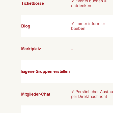
✔ Events buchen &
Ticketbörse
entdecken
✔ Immer informiert
Blog
bleiben
Marktplatz
–
Eigene Gruppen erstellen
–
✔ Persönlicher Austa
Mitglieder-Chat
per Direktnachricht