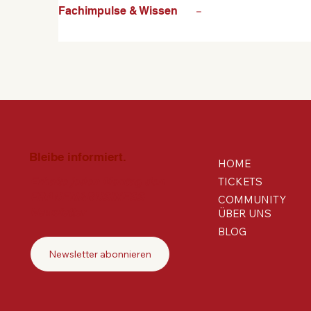
Fachimpulse & Wissen
–
Bleibe informiert.
HOME
TICKETS
Erhalte jeden Montag den
FRAUEN&BUSINESS
COMMUNITY
Newsletter
ÜBER UNS
BLOG
Newsletter abonnieren