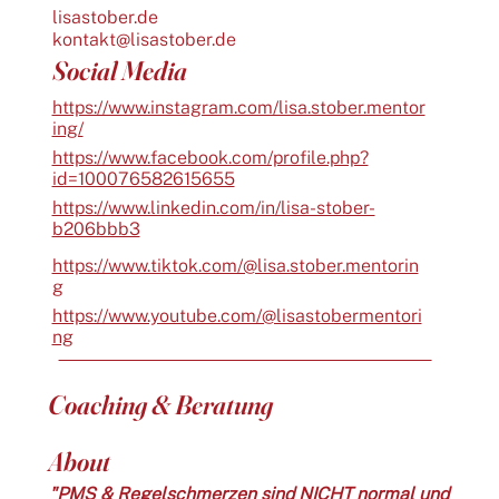
lisastober.de
kontakt@lisastober.de
Social Media
https://www.instagram.com/lisa.stober.mentor
ing/
https://www.facebook.com/profile.php?
id=100076582615655
https://www.linkedin.com/in/lisa-stober-
b206bbb3
https://www.tiktok.com/@lisa.stober.mentorin
g
https://www.youtube.com/@lisastobermentori
ng
Coaching & Beratung
About
"PMS & Regelschmerzen sind NICHT normal und