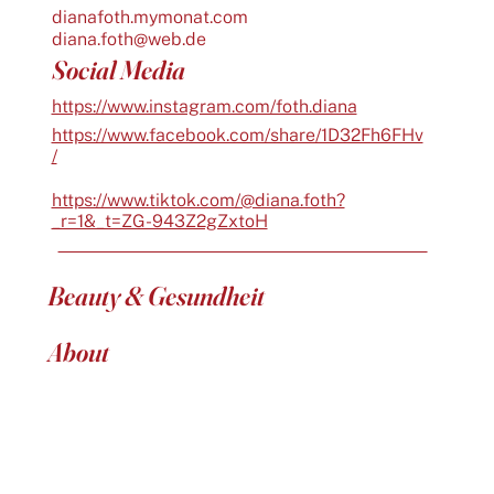
dianafoth.mymonat.com
diana.foth@web.de
Social Media
https://www.instagram.com/foth.diana
https://www.facebook.com/share/1D32Fh6FHv
/
https://www.tiktok.com/@diana.foth?
_r=1&_t=ZG-943Z2gZxtoH
Beauty & Gesundheit
About