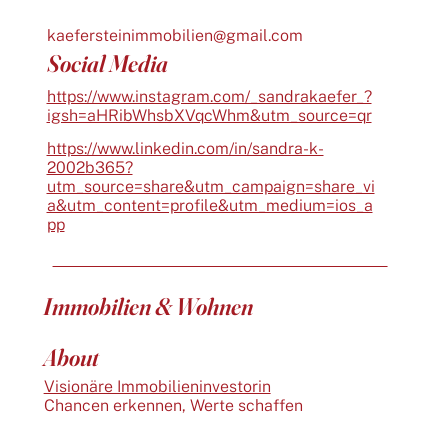
kaefersteinimmobilien@gmail.com
Social Media
https://www.instagram.com/_sandrakaefer_?
igsh=aHRibWhsbXVqcWhm&utm_source=qr
https://www.linkedin.com/in/sandra-k-
2002b365?
utm_source=share&utm_campaign=share_vi
a&utm_content=profile&utm_medium=ios_a
pp
Immobilien & Wohnen
About
Visionäre Immobilieninvestorin
Chancen erkennen, Werte schaffen