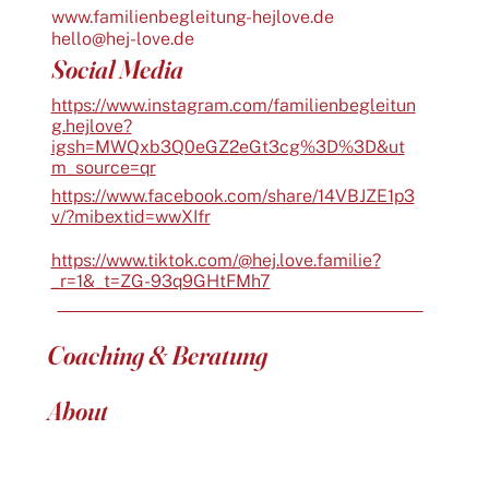
www.familienbegleitung-hejlove.de
hello@hej-love.de
Social Media
https://www.instagram.com/familienbegleitun
g.hejlove?
igsh=MWQxb3Q0eGZ2eGt3cg%3D%3D&ut
m_source=qr
https://www.facebook.com/share/14VBJZE1p3
v/?mibextid=wwXIfr
https://www.tiktok.com/@hej.love.familie?
_r=1&_t=ZG-93q9GHtFMh7
Coaching & Beratung
About