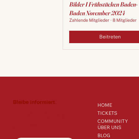
Bilder I Frühstücken Baden-
Baden November 2024
Zahlende Mitglieder
·
8 Mitglieder
Beitreten
Bleibe informiert.
HOME
TICKETS
Erhalte jeden Montag den
FRAUEN&BUSINESS
COMMUNITY
Newsletter
ÜBER UNS
BLOG