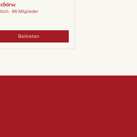
etbörse
tlich
·
96 Mitglieder
Beitreten