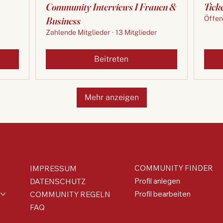
Community Interviews I Frauen &
Tick
Business
Öffen
Zahlende Mitglieder
·
13 Mitglieder
Beitreten
Mehr anzeigen
COMMUNITY FINDER
IMPRESSUM
Profil anlegen
DATENSCHUTZ
Profil bearbeiten
COMMUNITY REGELN
FAQ