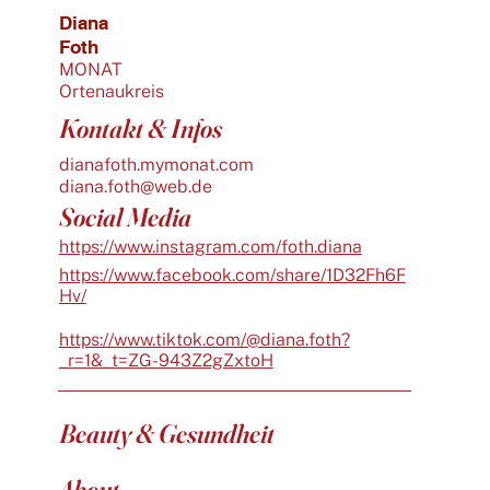
Diana
Foth
MONAT
Ortenaukreis
Kontakt & Infos
dianafoth.mymonat.com
diana.foth@web.de
Social Media
https://www.instagram.com/foth.diana
https://www.facebook.com/share/1D32Fh6F
Hv/
https://www.tiktok.com/@diana.foth?
_r=1&_t=ZG-943Z2gZxtoH
Beauty & Gesundheit
About