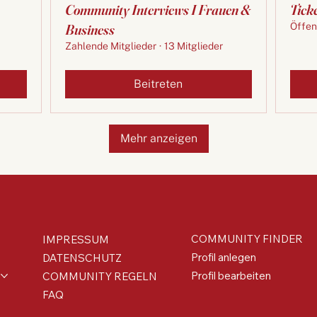
Community Interviews I Frauen &
Tick
Business
Öffen
Zahlende Mitglieder
·
13 Mitglieder
Beitreten
Mehr anzeigen
COMMUNITY FINDER
IMPRESSUM
Profil anlegen
DATENSCHUTZ
Profil bearbeiten
COMMUNITY REGELN
FAQ