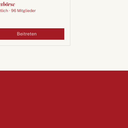
etbörse
tlich
·
96 Mitglieder
Beitreten