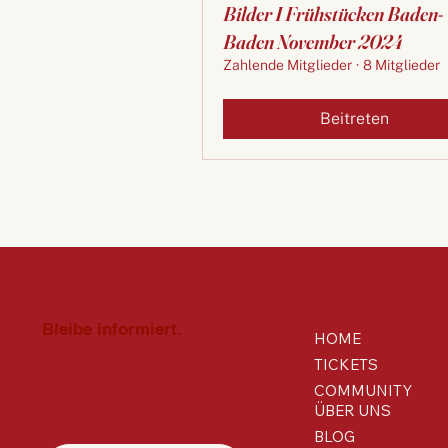
Bilder I Frühstücken Baden-
Baden November 2024
Zahlende Mitglieder
·
8 Mitglieder
Beitreten
Bleibe informiert.
HOME
TICKETS
Erhalte jeden Montag den
FRAUEN&BUSINESS
COMMUNITY
Newsletter
ÜBER UNS
BLOG