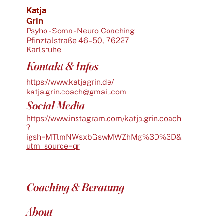
Katja
Grin
Psyho - Soma - Neuro Coaching
Pfinztalstraße 46–50, 76227
Karlsruhe
Kontakt & Infos
https://www.katjagrin.de/
katja.grin.coach@gmail.com
Social Media
https://www.instagram.com/katja.grin.coach
?
igsh=MTlmNWsxbGswMWZhMg%3D%3D&
utm_source=qr
Coaching & Beratung
About