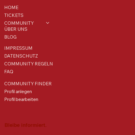
So sicherst du dir bis zu 3.500 € für dein
HOME
Busines
TICKETS
COMMUNITY
ÜBER UNS
BLOG
IMPRESSUM
DATENSCHUTZ
COMMUNITY REGELN
FAQ
COMMUNITY FINDER
Profil anlegen
Profil bearbeiten
Bleibe informiert.
Erhalte jeden Montag den