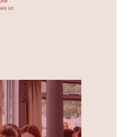
 und
is ist