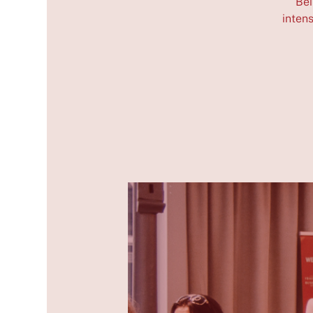
Bei
inten