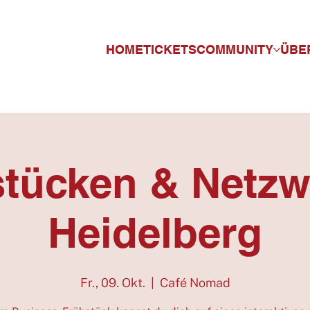
HOME
TICKETS
COMMUNITY
ÜBE
stücken & Netzw
Heidelberg
Fr., 09. Okt.
  |  
Café Nomad