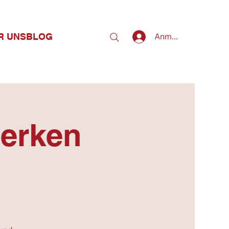
R UNS
BLOG
Anmelden
erken